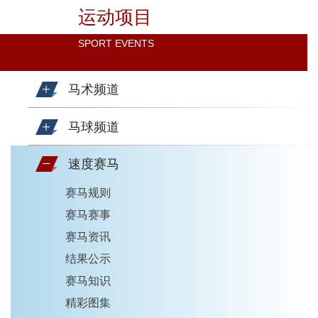
运动项目
SPORT EVENTS
马术频道
马球频道
速度赛马
赛马规则
赛马赛事
赛马资讯
结果公示
赛马知识
精彩图集