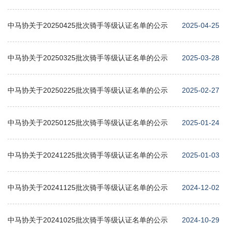
中马协关于20250425批次骑手等级认证名单的公示
2025-04-25
中马协关于20250325批次骑手等级认证名单的公示
2025-03-28
中马协关于20250225批次骑手等级认证名单的公示
2025-02-27
中马协关于20250125批次骑手等级认证名单的公示
2025-01-24
中马协关于20241225批次骑手等级认证名单的公示
2025-01-03
中马协关于20241125批次骑手等级认证名单的公示
2024-12-02
中马协关于20241025批次骑手等级认证名单的公示
2024-10-29