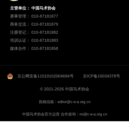
主管单位： 中国马术协会
赛事管理： 010-87181877
商务交流： 010-87181879
注册登记： 010-87181882
培训认证： 010-87181883
媒体合作： 010-87181858
京公网安备11010102004694号
京ICP备15034378号
© 2021-2026 中国马术协会
投稿信箱：editor@c-e-a.org.cn
中国马术协会官方运营 合作咨询：mi@c-e-a.org.cn