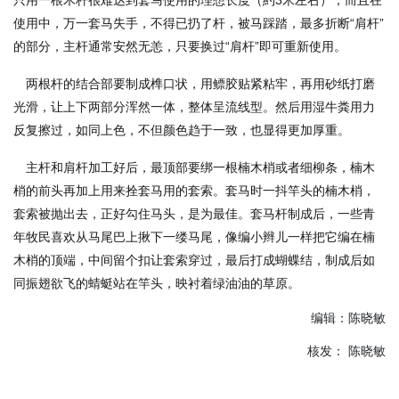
只用一根木杆很难达到套马使用的理想长度（約3米左右），而且在
使用中，万一套马失手，不得已扔了杆，被马踩踏，最多折断“肩杆”
的部分，主杆通常安然无恙，只要换过“肩杆”即可重新使用。
两根杆的结合部要制成榫口状，用鳔胶贴紧粘牢，再用砂纸打磨
光滑，让上下两部分浑然一体，整体呈流线型。然后用湿牛粪用力
反复擦过，如同上色，不但颜色趋于一致，也显得更加厚重。
主杆和肩杆加工好后，最顶部要绑一根楠木梢或者细柳条，楠木
梢的前头再加上用来拴套马用的套索。套马时一抖竿头的楠木梢，
套索被抛出去，正好勾住马头，是为最佳。套马杆制成后，一些青
年牧民喜欢从马尾巴上揪下一缕马尾，像编小辫儿一样把它编在楠
木梢的顶端，中间留个扣让套索穿过，最后打成蝴蝶结，制成后如
同振翅欲飞的蜻蜓站在竿头，映衬着绿油油的草原。
编辑：陈晓敏
核发： 陈晓敏