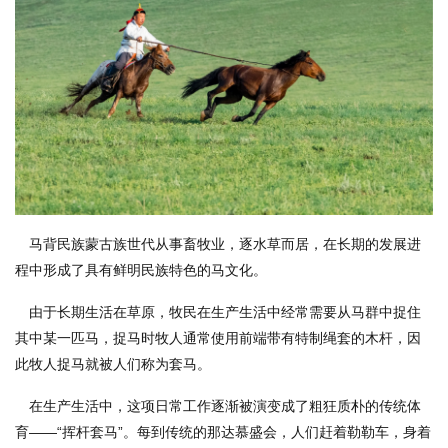
马背民族蒙古族世代从事畜牧业，逐水草而居，在长期的发展进
程中形成了具有鲜明民族特色的马文化。
由于长期生活在草原，牧民在生产生活中经常需要从马群中捉住
其中某一匹马，捉马时牧人通常使用前端带有特制绳套的木杆，因
此牧人捉马就被人们称为套马。
在生产生活中，这项日常工作逐渐被演变成了粗狂质朴的传统体
育——“挥杆套马”。每到传统的那达慕盛会，人们赶着勒勒车，身着