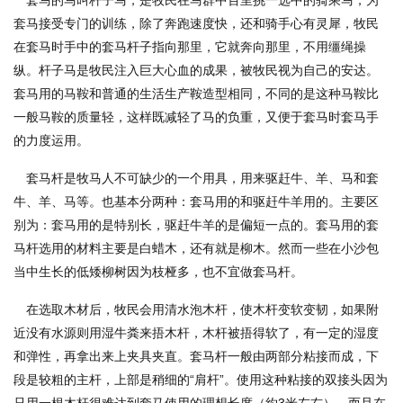
套马的马叫杆子马，是牧民在马群中百里挑一选中的骑乘马，为
套马接受专门的训练，除了奔跑速度快，还和骑手心有灵犀，牧民
在套马时手中的套马杆子指向那里，它就奔向那里，不用缰绳操
纵。杆子马是牧民注入巨大心血的成果，被牧民视为自己的安达。
套马用的马鞍和普通的生活生产鞍造型相同，不同的是这种马鞍比
一般马鞍的质量轻，这样既减轻了马的负重，又便于套马时套马手
的力度运用。
套马杆是牧马人不可缺少的一个用具，用来驱赶牛、羊、马和套
牛、羊、马等。也基本分两种：套马用的和驱赶牛羊用的。主要区
别为：套马用的是特别长，驱赶牛羊的是偏短一点的。套马用的套
马杆选用的材料主要是白蜡木，还有就是柳木。然而一些在小沙包
当中生长的低矮柳树因为枝桠多，也不宜做套马杆。
在选取木材后，牧民会用清水泡木杆，使木杆变软变韧，如果附
近没有水源则用湿牛粪来捂木杆，木杆被捂得软了，有一定的湿度
和弹性，再拿出来上夹具夹直。套马杆一般由两部分粘接而成，下
段是较粗的主杆，上部是稍细的“肩杆”。使用这种粘接的双接头因为