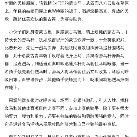
华丽的民族服装，骑着精心打理的蒙古马，从四面八方云集在草原
上。年轻的姑娘们穿上色彩艳丽的裙子，唱起悠扬高亢、奔放的民
歌，跳起优美欢快的蒙古舞，为赛会助兴。
小伙子们则身着蒙古袍，脚蹬蒙古马靴，骑上矫健的蒙古马，手
持长长的套马杆，犹如成吉思汗的蒙古铁骑一般，十分英俊威武。
比赛开始，先让一烈马疾奔，其他牧民自发组织骑马追赶围堵马
群，几十名蒙古青年骑手欢呼着飞身上马，挥舞着套马杆奔向马
群，追逐烈马，到适当距离时即迅速挥杆将马套住马咽喉部。当一
名骑手领先套住烈马时，套马人将马颈套住后立即收紧，马感到呼
吸困难，而被迫停步，其他骑手便蜂拥而上，眨眼间就把烈马摔倒
在地上。
围观的群众顿时欢呼叫喊，场面十分紧张激烈，引人入胜。挥杆
套马和其他体育项目的比赛不同，参加比赛的骑手，除了要有很大
的臂力、腰力和腿力，还要有熟练的骑技和勇敢顽强的意志，同时
它是通过套马活动来展示牧民的骑术和自己坐骑的最好良机。