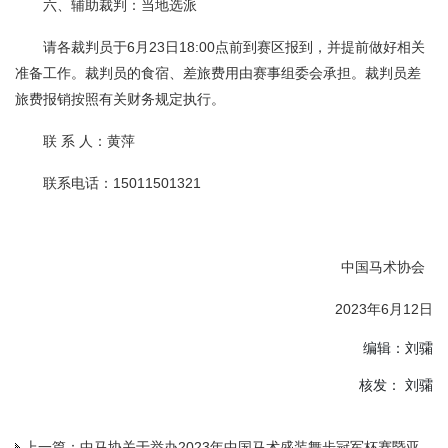
六、辅助裁判：当地选派
请各裁判员于6月23日18:00点前到赛区报到，并提前做好相关
准备工作。裁判员的食宿、差旅费用由赛事组委会承担。裁判员差
旅费报销按照有关财务规定执行。
联 系 人：黄萍
联系电话：15011501321
中国马术协会
2023年6月12日
编辑：刘骦
核发： 刘骦
上一篇：
中马协关于举办2023年中国马术盛装舞步冠军杯赛暨亚