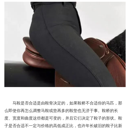
马鞍是否合适是由鞍骨决定的，如果鞍桥不合适你的马匹，那
么即使你再怎么调整马鞍或垫再多的鞍垫也无济于事。鞍桥的长
度、宽度和曲度这些都是可变的，并且它们决定了鞍子的形状。鞍
子是否合适不一定与价格的高低成正比，也许年长破旧的鞍子比新