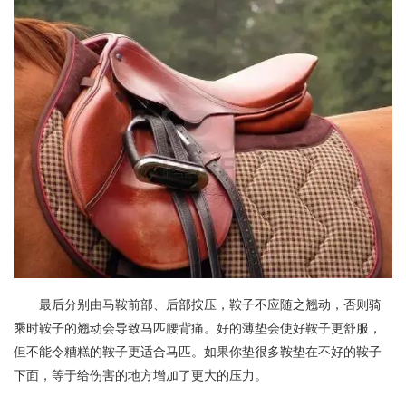
最后分别由马鞍前部、后部按压，鞍子不应随之翘动，否则骑
乘时鞍子的翘动会导致马匹腰背痛。好的薄垫会使好鞍子更舒服，
但不能令糟糕的鞍子更适合马匹。如果你垫很多鞍垫在不好的鞍子
下面，等于给伤害的地方增加了更大的压力。