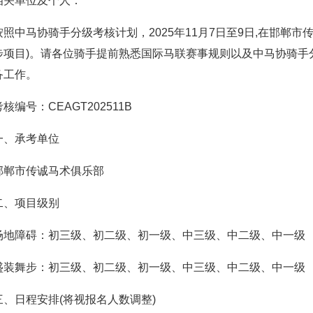
相关单位及个人：
按照中马协骑手分级考核计划，2025年11月7日至9日,在邯郸
步项目)。请各位骑手提前熟悉国际马联赛事规则以及中马协骑手
备工作。
考核编号：CEAGT202511B
一、承考单位
邯郸市传诚马术俱乐部
二、项目级别
场地障碍：初三级、初二级、初一级、中三级、中二级、中一级
盛装舞步：初三级、初二级、初一级、中三级、中二级、中一级
三、日程安排(将视报名人数调整)