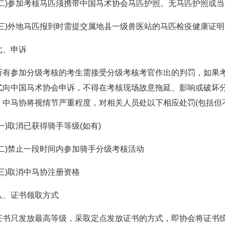
(二)参加考核马匹须携带中国马术协会马匹护照。无马匹护照或
(三)外地马匹报到时需提交属地县一级兽医站的马匹检疫健康证明
七、申诉
所有参加分级考核的考生需接受分级考核考官作出的判罚，如果
式向中国马术协会申诉，不得在考核现场故意拖延、影响或破坏
，中马协将视情节严重程度，对相关人员处以下相应处罚(包括但
(一)取消已获得骑手等级(如有)
(二)禁止一段时间内参加骑手分级考核活动
(三)取消中马协注册资格
八、证书领取方式
证书只发放最高等级，采取定点发放证书的方式，即协会将证书统