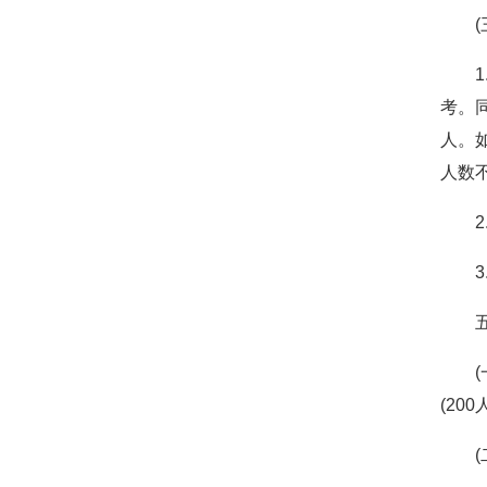
考。
人。
人数
(2