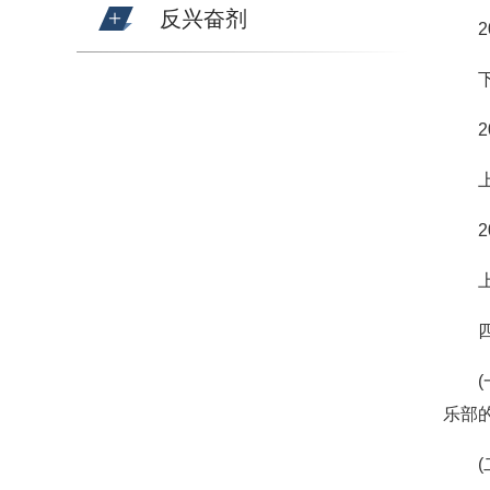
反兴奋剂
乐部