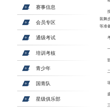
赛事信息
装舞
会员专区
等准
通级考试
培训考核
青少年
国青队
星级俱乐部