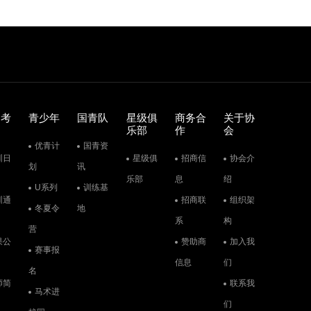
训考
青少年
国青队
星级俱
商务合
关于协
乐部
作
会
优青计
国青资
训日
星级俱
招商信
协会介
划
讯
乐部
息
绍
U系列
训练基
训通
招商联
组织架
冬夏令
地
系
构
营
果公
赞助商
加入我
赛事报
信息
们
名
师简
联系我
马术进
们