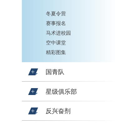
冬夏令营
赛事报名
马术进校园
空中课堂
精彩图集
国青队
星级俱乐部
反兴奋剂