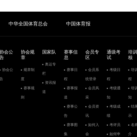
中华全国体育总会
中国体育报
协会公
协会规
国家队
赛事信
会员专
通级考
培
告
章
息
区
试
核
奥运专
协会公
规章制
赛事日
会员系
考级日
培
栏
告
度
程
统登录
程
程
资讯报
赛事规
赛事报
会员风
考级通
培
道
则
道
采
知
知
赛事公
会员资
考级成
结
告
讯
绩
示
赛事图
如何入
考评员
名
集
会
如何申
介