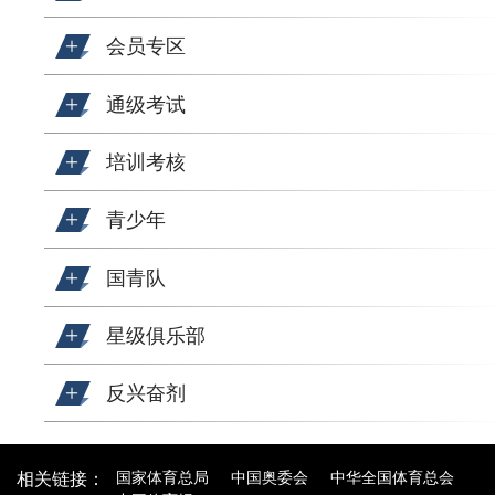
会员专区
通级考试
培训考核
青少年
国青队
星级俱乐部
反兴奋剂
国家体育总局
中国奥委会
中华全国体育总会
相关链接：