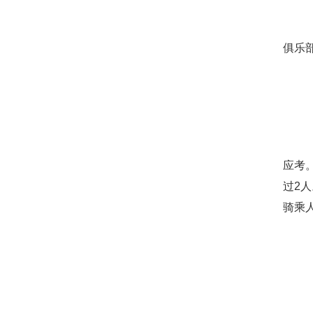
俱乐
应考
过2
骑乘