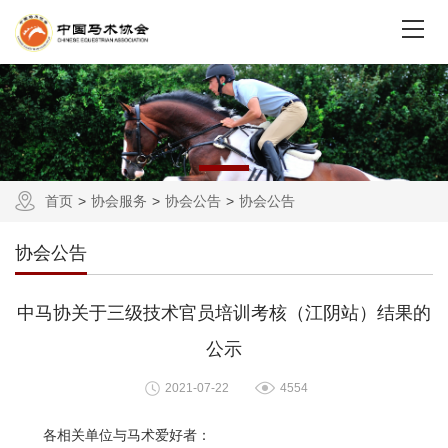
首页
协会服务
协会公告
协会公告
协会公告
中马协关于三级技术官员培训考核（江阴站）结果的
公示
2021-07-22
4554
各相关单位与马术爱好者：