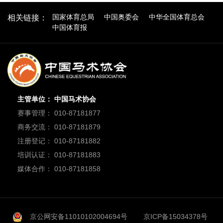
国家体育总局
中国奥委会
中华全国体育总会
相关链接：
中国体育报
主管单位： 中国马术协会
赛事管理： 010-87181877
商务交流： 010-87181879
注册登记： 010-87181882
培训认证： 010-87181883
媒体合作： 010-87181858
京公网安备11010102004694号
京ICP备15034378号