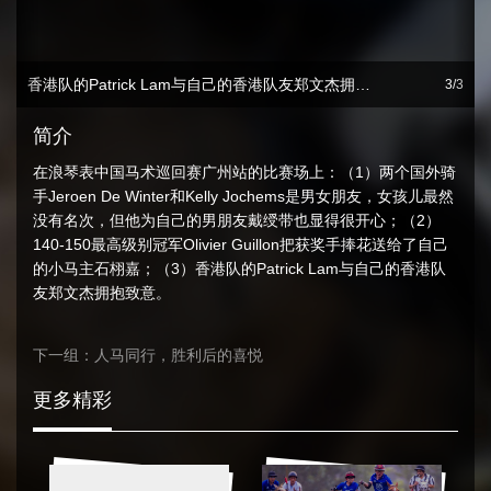
香港队的Patrick Lam与自己的香港队友郑文杰拥抱致意
3
3
3
简介
在浪琴表中国马术巡回赛广州站的比赛场上：（1）两个国外骑
手Jeroen De Winter和Kelly Jochems是男女朋友，女孩儿最然
没有名次，但他为自己的男朋友戴绶带也显得很开心；（2）
140-150最高级别冠军Olivier Guillon把获奖手捧花送给了自己
的小马主石栩嘉；（3）香港队的Patrick Lam与自己的香港队
友郑文杰拥抱致意。
下一组：人马同行，胜利后的喜悦
更多精彩