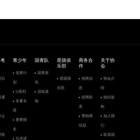
训考
青少年
国青队
星级俱
商务合
关于协
乐部
作
会
优青计
国青资
训日
星级俱
招商信
协会介
划
讯
乐部
息
绍
U系列
训练基
训通
招商联
组织架
冬夏令
地
系
构
营
果公
赞助商
加入我
赛事报
信息
们
名
师简
联系我
马术进