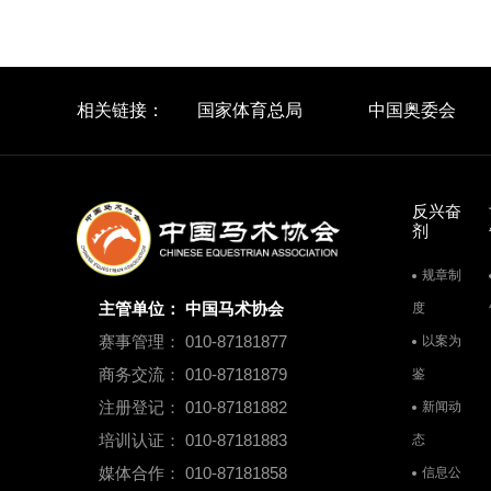
相关链接：
国家体育总局
中国奥委会
反兴奋
剂
规章制
主管单位： 中国马术协会
度
赛事管理： 010-87181877
以案为
商务交流： 010-87181879
鉴
注册登记： 010-87181882
新闻动
培训认证： 010-87181883
态
媒体合作： 010-87181858
信息公