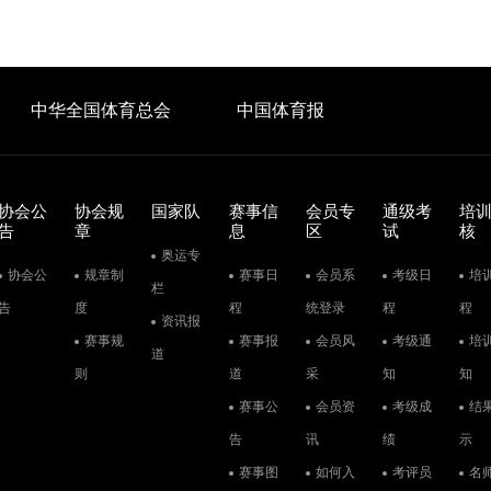
中华全国体育总会
中国体育报
协会公
协会规
国家队
赛事信
会员专
通级考
培
告
章
息
区
试
核
奥运专
协会公
规章制
赛事日
会员系
考级日
培
栏
告
度
程
统登录
程
程
资讯报
赛事规
赛事报
会员风
考级通
培
道
则
道
采
知
知
赛事公
会员资
考级成
结
告
讯
绩
示
赛事图
如何入
考评员
名