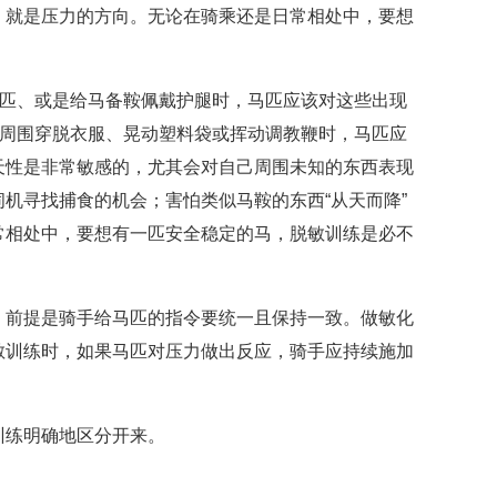
，就是压力的方向。无论在骑乘还是日常相处中，要想
马匹、或是给马备鞍佩戴护腿时，马匹应该对这些出现
马周围穿脱衣服、晃动塑料袋或挥动调教鞭时，马匹应
天性是非常敏感的，尤其会对自己周围未知的东西表现
机寻找捕食的机会；害怕类似马鞍的东西“从天而降”
常相处中，要想有一匹安全稳定的马，脱敏训练是必不
，前提是骑手给马匹的指令要统一且保持一致。做敏化
敏训练时，如果马匹对压力做出反应，骑手应持续施加
训练明确地区分开来。