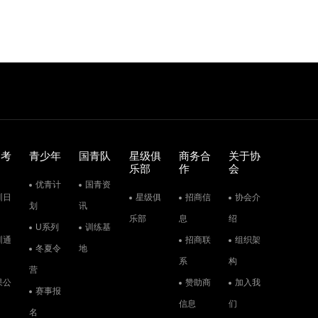
训考
青少年
国青队
星级俱
商务合
关于协
乐部
作
会
优青计
国青资
训日
星级俱
招商信
协会介
划
讯
乐部
息
绍
U系列
训练基
训通
招商联
组织架
冬夏令
地
系
构
营
果公
赞助商
加入我
赛事报
信息
们
名