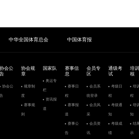
中华全国体育总会
中国体育报
协会公
协会规
国家队
赛事信
会员专
通级考
培
告
章
息
区
试
核
奥运专
协会公
规章制
赛事日
会员系
考级日
培
栏
告
度
程
统登录
程
程
资讯报
赛事规
赛事报
会员风
考级通
培
道
则
道
采
知
知
赛事公
会员资
考级成
结
告
讯
绩
示