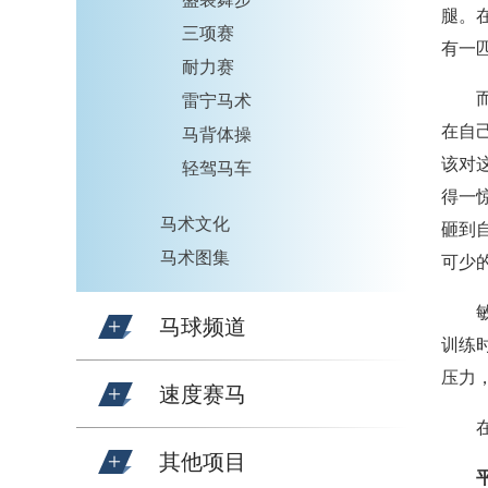
腿。
三项赛
有一
耐力赛
雷宁马术
在自
马背体操
该对
轻驾马车
得一
马术文化
砸到
马术图集
可少
马球频道
训练
压力
速度赛马
其他项目