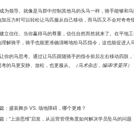
- 成为领导。就像是马群中控制其他马的头马一样，骑手能够和
施加压力时可以轻松让马匹服从自己移动，而马匹又不会对奇奇
- 建立信任。当你赢得马的尊重，信任自然而然就来了。在平地
地理解骑手，骑手也能更准确清晰地给马匹指令，这也能促进人
- 让你的马思考。通过让马匹跟随骑手的指令前后左右移动四肢
思考的马更安静、放松，也更服从。
（马术杂志，编译/李晏萍）
篇：
盛装舞步 VS. 场地障碍，哪个更难？
篇：
“上游思维”启发，从运营管理角度如何解决学员坠马的问题