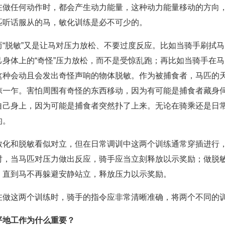
在做任何动作时，都会产生动力能量，这种动力能量移动的方向
匹听话服从的马，敏化训练是必不可少的。
而“脱敏”又是让马对压力放松、不要过度反应。比如当骑手刷拭
己身体上的“奇怪”压力放松，而不是受惊乱跑；再比如当骑手在
这种会动且会发出奇怪声响的物体脱敏。作为被捕食者，马匹的
惊一乍。害怕周围有奇怪的东西移动，因为有可能是捕食者藏身伺
自己身上，因为可能是捕食者突然扑了上来。无论在骑乘还是日
的。
敏化和脱敏看似对立，但在日常调训中这两个训练通常穿插进行
时，当马匹对压力做出反应，骑手应当立刻释放以示奖励；做脱
，直到马不再躲避安静站立，释放压力以示奖励。
在做这两个训练时，骑手的指令应非常清晰准确，将两个不同的
平地工作为什么重要？