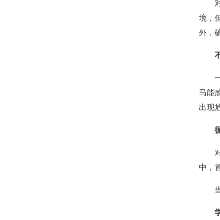
境，
外，
马能
出现
中，