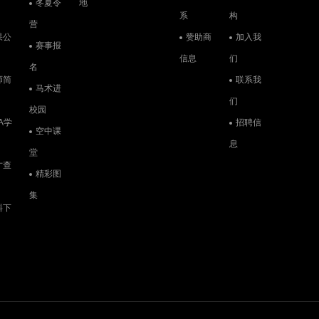
冬夏令
地
系
构
营
果公
赞助商
加入我
赛事报
信息
们
名
师简
联系我
马术进
们
校园
A学
招聘信
空中课
息
堂
才查
精彩图
集
料下