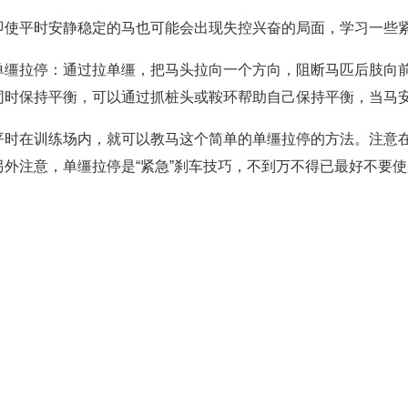
即使平时安静稳定的马也可能会出现失控兴奋的局面，学习一些
单缰拉停：通过拉单缰，把马头拉向一个方向，阻断马匹后肢向前
同时保持平衡，可以通过抓桩头或鞍环帮助自己保持平衡，当马
平时在训练场内，就可以教马这个简单的单缰拉停的方法。注意
另外注意，单缰拉停是“紧急”刹车技巧，不到万不得已最好不要