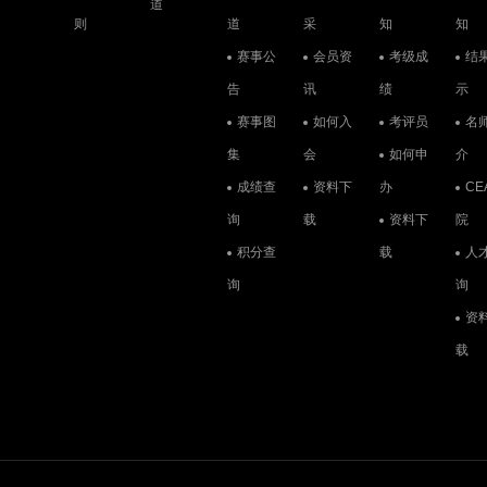
道
则
道
采
知
知
赛事公
会员资
考级成
结
告
讯
绩
示
赛事图
如何入
考评员
名
集
会
如何申
介
成绩查
资料下
办
CE
询
载
资料下
院
积分查
载
人
询
询
资
载