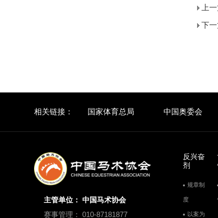
上一
下一
相关链接：
国家体育总局
中国奥委会
反兴奋
剂
规章制
主管单位： 中国马术协会
度
赛事管理： 010-87181877
以案为