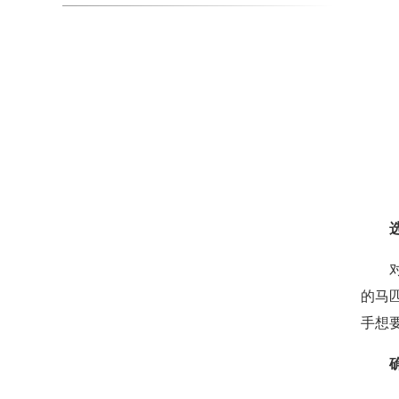
的马
手想