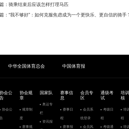
篇：
骑乘结束后应该怎样打理马匹
篇：
“我不够好”：如何克服焦虑成为一个更快乐、更自信的骑手
中华全国体育总会
中国体育报
协会公
协会规
国家队
赛事信
会员专
通级考
培
告
章
息
区
试
核
奥运专
协会公
规章制
赛事日
会员系
考级日
培
栏
告
度
程
统登录
程
程
资讯报
赛事规
赛事报
会员风
考级通
培