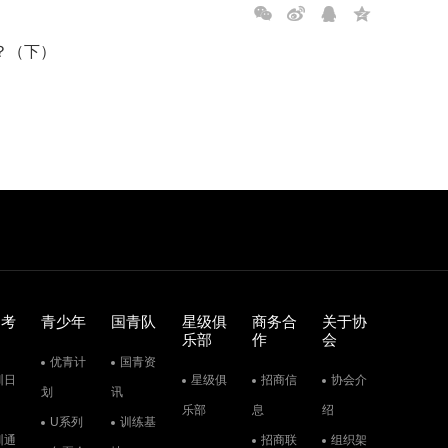
？（下）
训考
青少年
国青队
星级俱
商务合
关于协
乐部
作
会
优青计
国青资
训日
星级俱
招商信
协会介
划
讯
乐部
息
绍
U系列
训练基
训通
招商联
组织架