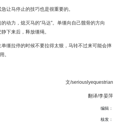
紧急让马停止的技巧也是很重要的。
的动力，熄灭马的“马达”。单缰向自己髋骨的方向
安静下来后，释放缰绳。
在单缰拉停的时候不要拉得太狠，马转不过来可能会摔
使用。
文/seriouslyequestrian
翻译/李晏萍
编辑：
核发：