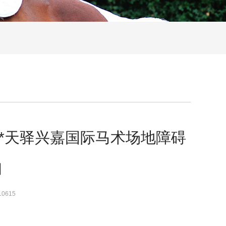
I*天驿兴嘉国际马术场地障碍
知
10615