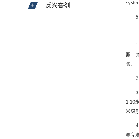
sys
反兴奋剂
照，并
名。
1.1
米级
赛完