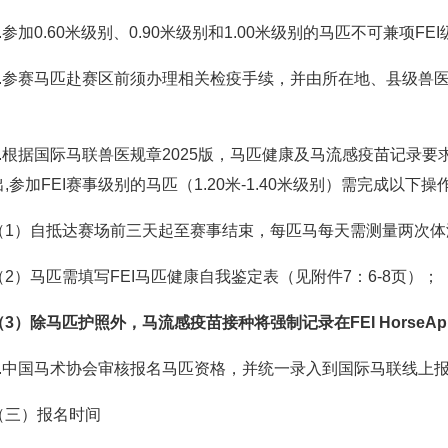
5.参加0.60米级别、0.90米级别和1.00米级别的马匹不可兼项FE
6.参赛马匹赴赛区前须办理相关检疫手续，并由所在地、县级兽
7.根据国际马联兽医规章2025版，马匹健康及马流感疫苗记录要求已
,参加FEI赛事级别的马匹（1.20米-1.40米级别）需完成以下操
（1）自抵达赛场前三天起至赛事结束，每匹马每天需测量两次体温并每日
（2）马匹需填写FEI马匹健康自我鉴定表（见附件7：6-8页）；
（3）除马匹护照外，马流感疫苗接种将强制记录在FEI HorseA
8.中国马术协会审核报名马匹资格，并统一录入到国际马联线上报名系统（F
（三）报名时间