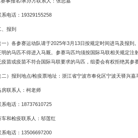
3.赛事报名/承办方联系人：张思嘉
联系电话：19329155258
二、报到
（一）各参赛运动队请于2025年3月13日按规定时间进马及报
证明的马匹不得进入马厩。参赛马匹均须按国际马联相关规定注
无疫苗或疫苗不符合国际马联要求的马匹，组委会有权拒绝其参
（二）报到地点/检疫票地址：浙江省宁波市奉化区宁波天驿兴嘉
马房联系人：柯老师
联系电话：18737610725
行车和检疫联系人：邬莲红
联系电话：13506697200