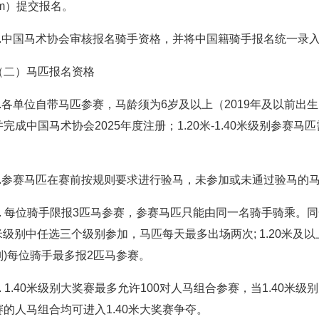
tem）提交报名。
5.中国马术协会审核报名骑手资格，并将中国籍骑手报名统一录入到国际马
（二）马匹报名资格
1.各单位自带马匹参赛，马龄须为6岁及以上（2019年及以前
完成中国马术协会2025年度注册；1.20米-1.40米级别参赛马匹
2.参赛马匹在赛前按规则要求进行验马，未参加或未通过验马的
3. 每位骑手限报3匹马参赛，参赛马匹只能由同一名骑手骑乘。同一
0米级别中任选三个级别参加，马匹每天最多出场两次; 1.20米及以上
别)每位骑手最多报2匹马参赛。
4. 1.40米级别大奖赛最多允许100对人马组合参赛，当1.40米
赛的人马组合均可进入1.40米大奖赛争夺。