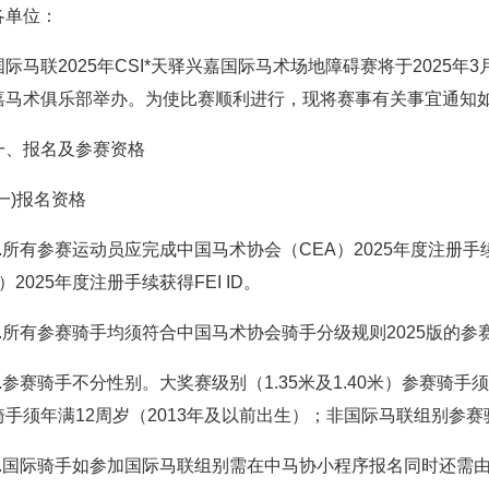
各单位：
国际马联2025年CSI*天驿兴嘉国际马术场地障碍赛将于2025年
嘉马术俱乐部举办。为使比赛顺利进行，现将赛事有关事宜通知
一、报名及参赛资格
(一)报名资格
1.所有参赛运动员应完成中国马术协会（CEA）2025年度注册手续
I）2025年度注册手续获得FEI ID。
2.所有参赛骑手均须符合中国马术协会骑手分级规则2025版的参
3.参赛骑手不分性别。大奖赛级别（1.35米及1.40米）参赛骑手须年
骑手须年满12周岁（2013年及以前出生）；非国际马联组别参赛
4.国际骑手如参加国际马联组别需在中马协小程序报名同时还需由所属