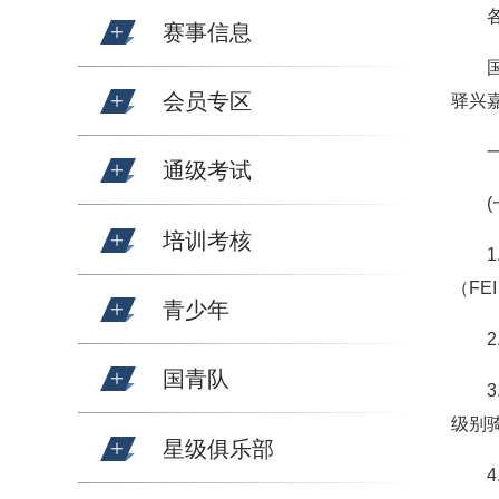
赛事信息
会员专区
驿兴
通级考试
培训考核
（FE
青少年
国青队
级别
星级俱乐部