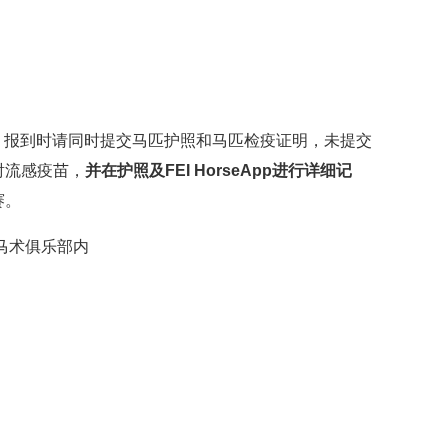
到。报到时请同时提交马匹护照和马匹检疫证明，未提交
射流感疫苗，
并在护照及FEI HorseApp进行详细记
赛。
马术俱乐部内